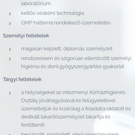
laboratórium
kettős védelmi technológia
GMP háttérrel rendelkező üzemeltetés
Személyi feltételek
magasan képzett, diplomás személyzet
rendszeresen és szigorúan ellenőrzött személyi
higiénia és steril gyógyszergyártási gyakorlat
Tárgyi feltételek
a helyiségeket az intézményi Kórházhigiénés
Osztály jóváhagyásával és felügyeletével
üzemeltetjük és kizárólag a feladatra oktatott és
dedikált takarítószemélyzet takarítja és
fertőtleníti
bevizsgált, minősített, steril segédanyagok