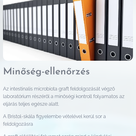
Minőség-ellenőrzés
Az intestinalis microbiota graft feldolgozását végző
laboratórium részéről a minőségi kontroll folyamatos az
eljárás teljes egésze alatt.
A Bristol-skála figyelembe vételével kerül sor a
feldolgozásra