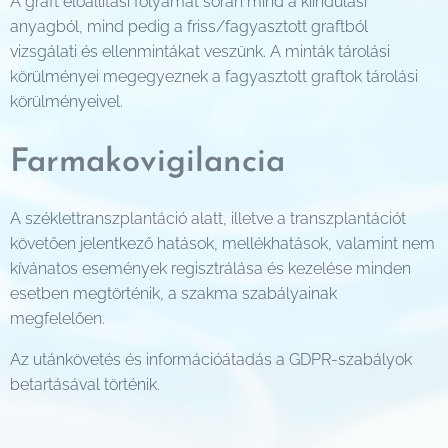
A graft előállítási folyamat során mind a kiindulási
anyagból, mind pedig a friss/fagyasztott graftból
vizsgálati és ellenmintákat veszünk. A minták tárolási
körülményei megegyeznek a fagyasztott graftok tárolási
körülményeivel.
Farmakovigilancia
A széklettranszplantáció alatt, illetve a transzplantációt
követően jelentkező hatások, mellékhatások, valamint nem
kívánatos események regisztrálása és kezelése minden
esetben megtörténik, a szakma szabályainak
megfelelően.
Az utánkövetés és információátadás a GDPR-szabályok
betartásával történik.