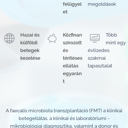
felügyel
megoldások
et
Hazai és
Közfinan
Több
külföldi
szírozott
mint egy
betegek
és
évtizedes
kezelése
térítéses
szakmai
ellátás
tapasztalat
egyarán
t
A faecalis microbiota transzplantáció (FMT) a klinikai
betegellátás, a klinikai és laboratóriumi -
mikrobiológiai diagnosztika, valamint a donor és