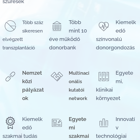
szűrések
Több
Kiemelk
Több száz
mint 10
edő
sikeresen
éve működő
színvonalú
elvégzett
donorbank
donorgondozás
transzplantáció
Nemzet
Egyete
Multinaci
közi
mi,
onális
pályázat
klinikai
kutatói
ok
környezet
network
Kiemelk
Egyete
Innovatí
edő
mi
v
szakmai tudás
szakmai
technológiai