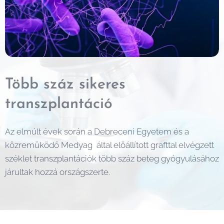
Több száz sikeres
transzplantáció
Az elmúlt évek során a Debreceni Egyetem és a
közreműködő Medyag által előállított grafttal elvégzett
széklet transzplantációk több száz beteg gyógyulásához
járultak hozzá országszerte.